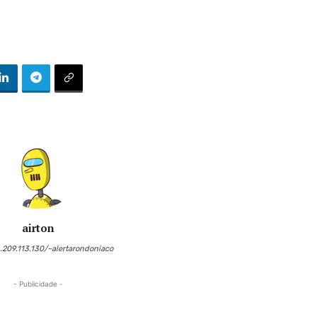
airton
6.209.113.130/~alertarondoniaco
- Publicidade -