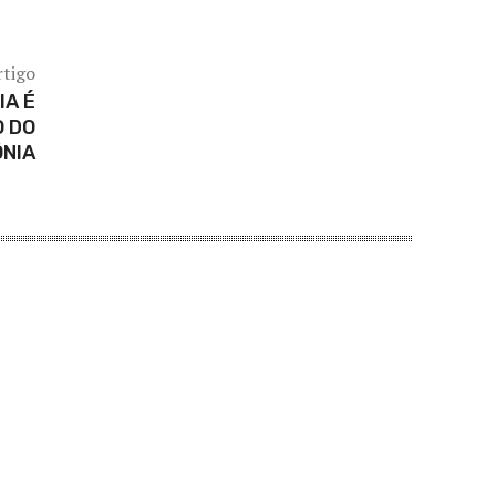
rtigo
IA É
 DO
ÔNIA