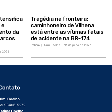
tensifica
Tragédia na fronteira:
 e
caminhoneiro de Vilhena
ento da
está entre as vítimas fatais
arcos
de acidente na BR-174
Policia
Almi Coelho
-
18 de julho de 2026
de 2026
Contato
Almi Coelho
69 98406-5272
Fátima Coelho