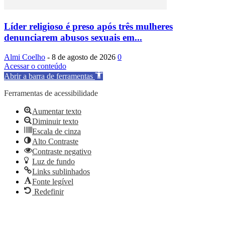
Líder religioso é preso após três mulheres
denunciarem abusos sexuais em...
Almi Coelho
-
8 de agosto de 2026
0
Acessar o conteúdo
Abrir a barra de ferramentas
Ferramentas de acessibilidade
Aumentar texto
Diminuir texto
Escala de cinza
Alto Contraste
Contraste negativo
Luz de fundo
Links sublinhados
Fonte legível
Redefinir