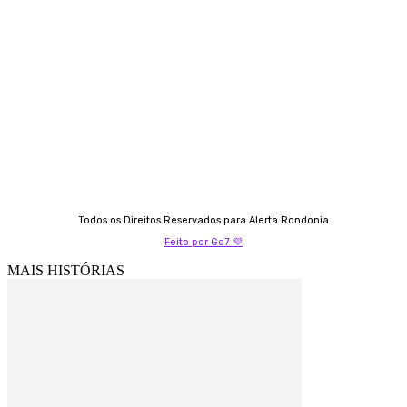
Almi Coelho
69 98406-5272
Fátima Coelho
9 9349-2121
Izabella Coelho
69 99247-4792
Todos os Direitos Reservados para Alerta Rondonia
Feito por Go7 💜
MAIS HISTÓRIAS