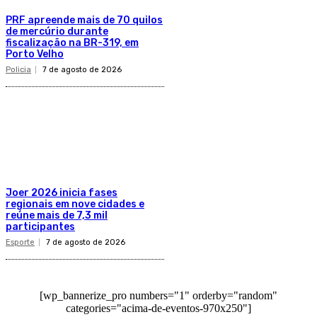
PRF apreende mais de 70 quilos
de mercúrio durante
fiscalização na BR-319, em
Porto Velho
Policia
7 de agosto de 2026
Joer 2026 inicia fases
regionais em nove cidades e
reúne mais de 7,3 mil
participantes
Esporte
7 de agosto de 2026
[wp_bannerize_pro numbers="1" orderby="random"
categories="acima-de-eventos-970x250"]