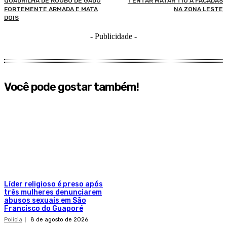
QUADRILHA DE ROUBO DE GADO
TENTAR MATAR TIO A FACADAS
FORTEMENTE ARMADA E MATA
NA ZONA LESTE
DOIS
- Publicidade -
Você pode gostar também!
Líder religioso é preso após
três mulheres denunciarem
abusos sexuais em São
Francisco do Guaporé
Policia
8 de agosto de 2026