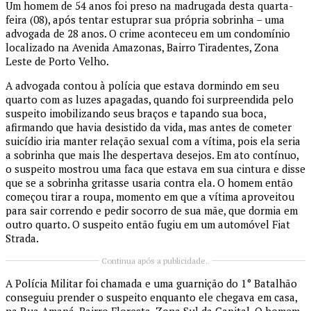
Um homem de 54 anos foi preso na madrugada desta quarta-
feira (08), após tentar estuprar sua própria sobrinha – uma
advogada de 28 anos. O crime aconteceu em um condomínio
localizado na Avenida Amazonas, Bairro Tiradentes, Zona
Leste de Porto Velho.
A advogada contou à polícia que estava dormindo em seu
quarto com as luzes apagadas, quando foi surpreendida pelo
suspeito imobilizando seus braços e tapando sua boca,
afirmando que havia desistido da vida, mas antes de cometer
suicídio iria manter relação sexual com a vítima, pois ela seria
a sobrinha que mais lhe despertava desejos. Em ato contínuo,
o suspeito mostrou uma faca que estava em sua cintura e disse
que se a sobrinha gritasse usaria contra ela. O homem então
começou tirar a roupa, momento em que a vítima aproveitou
para sair correndo e pedir socorro de sua mãe, que dormia em
outro quarto. O suspeito então fugiu em um automóvel Fiat
Strada.
Continua após a publicidade..
A Polícia Militar foi chamada e uma guarnição do 1° Batalhão
conseguiu prender o suspeito enquanto ele chegava em casa,