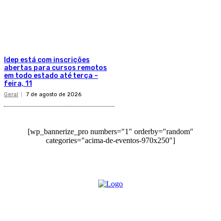
Idep está com inscrições
abertas para cursos remotos
em todo estado até terça –
feira, 11
Geral
7 de agosto de 2026
[wp_bannerize_pro numbers="1" orderby="random"
categories="acima-de-eventos-970x250"]
O site Alerta Rondônia é um jornal eletrônico focada em notícias, entretenimento e
cobertura de eventos. Teve a sua operação iniciada em 2007 com o nome de "Em