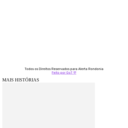
Almi Coelho
69 98406-5272
Fátima Coelho
9 9349-2121
Izabella Coelho
69 99247-4792
Todos os Direitos Reservados para Alerta Rondonia
Feito por Go7 💜
MAIS HISTÓRIAS