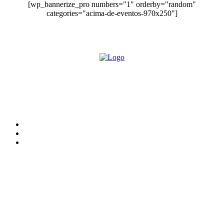
[wp_bannerize_pro numbers="1" orderby="random"
categories="acima-de-eventos-970x250"]
O site Alerta Rondônia é um jornal eletrônico focada em notícias, entretenimento e
cobertura de eventos. Teve a sua operação iniciada em 2007 com o nome de "Em
Ariquemes", sendo um dos pioneiros no jornalismo on-line na cidade de Ariquemes (RO).
Sobre
Edital Alerta Rondônia
Politica de privacidade
Termos e condições de uso
Siga-nos
Contato