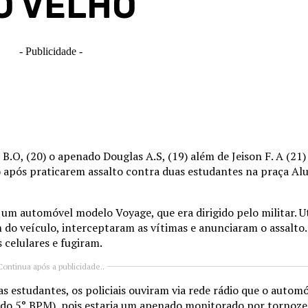
O VELHO
- Publicidade -
B.O, (20) o apenado Douglas A.S, (19) além de Jeison F. A (21
7) após praticarem assalto contra duas estudantes na praça Aluí
um automóvel modelo Voyage, que era dirigido pelo militar. U
am do veículo, interceptaram as vítimas e anunciaram o assalt
 celulares e fugiram.
Continua após a publicidade..
s estudantes, os policiais ouviram via rede rádio que o autom
do 5° BPM), pois estaria um apenado monitorado por tornozel