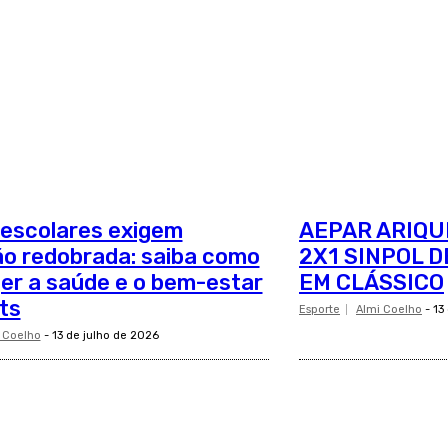
 escolares exigem
AEPAR ARIQU
o redobrada: saiba como
2X1 SINPOL 
er a saúde e o bem-estar
EM CLÁSSICO
ts
Esporte
Almi Coelho
-
13
 Coelho
-
13 de julho de 2026