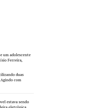
) e um adolescente
sio Ferreira,
tilizando duas
o. Agindo com
óvel estava sendo
eira eletrônica