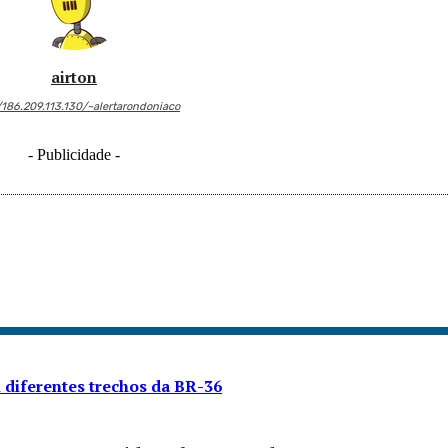
airton
/186.209.113.130/~alertarondoniaco
- Publicidade -
diferentes trechos da BR-36