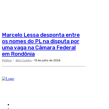
Marcelo Lessa desponta entre
os nomes do PL na disputa por
uma vaga na Câmara Federal
em Rondônia
Política
Almi Coelho
-
13 de julho de 2026
O site Alerta Rondônia é um jornal eletrônico focada em notícias, entretenimento e cobertu
Sobre
Edital Alerta Rondônia
Politica de privacidade