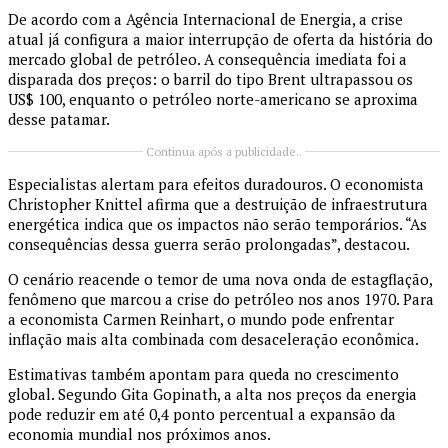
De acordo com a
Agência Internacional de Energia
, a crise
atual já configura a maior interrupção de oferta da história do
mercado global de petróleo. A consequência imediata foi a
disparada dos preços: o barril do tipo Brent ultrapassou os
US$ 100, enquanto o petróleo norte-americano se aproxima
desse patamar.
Continua após a publicidade..
Especialistas alertam para efeitos duradouros. O economista
Christopher Knittel
afirma que a destruição de infraestrutura
energética indica que os impactos não serão temporários. “As
consequências dessa guerra serão prolongadas”, destacou.
O cenário reacende o temor de uma nova onda de
estagflação
,
fenômeno que marcou a crise do petróleo nos anos 1970. Para
a economista
Carmen Reinhart
, o mundo pode enfrentar
inflação mais alta combinada com desaceleração econômica.
Estimativas também apontam para queda no crescimento
global. Segundo
Gita Gopinath
, a alta nos preços da energia
pode reduzir em até 0,4 ponto percentual a expansão da
economia mundial nos próximos anos.