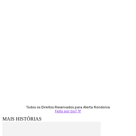
Contato
Almi Coelho
69 98406-5272
Fátima Coelho
9 9349-2121
Izabella Coelho
69 99247-4792
Todos os Direitos Reservados para Alerta Rondonia
Feito por Go7 💜
MAIS HISTÓRIAS