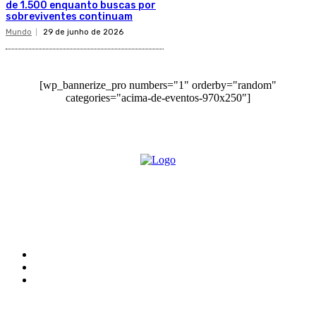
de 1.500 enquanto buscas por
sobreviventes continuam
Mundo
29 de junho de 2026
[wp_bannerize_pro numbers="1" orderby="random"
categories="acima-de-eventos-970x250"]
O site Alerta Rondônia é um jornal eletrônico focada em notícias, entretenimento e
cobertura de eventos. Teve a sua operação iniciada em 2007 com o nome de "Em
Ariquemes", sendo um dos pioneiros no jornalismo on-line na cidade de Ariquemes (RO).
Sobre
Edital Alerta Rondônia
Politica de privacidade
Termos e condições de uso
Siga-nos