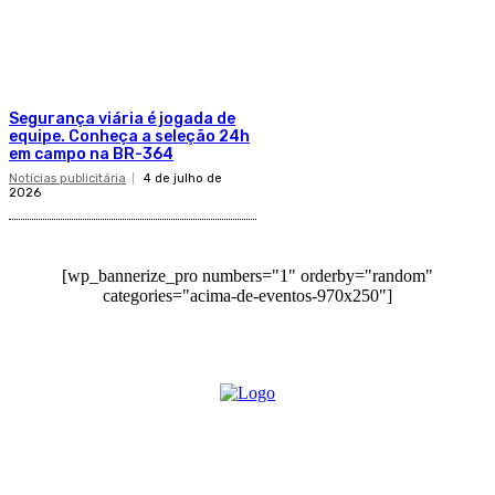
Segurança viária é jogada de
equipe. Conheça a seleção 24h
em campo na BR-364
Notícias publicitária
4 de julho de
2026
[wp_bannerize_pro numbers="1" orderby="random"
categories="acima-de-eventos-970x250"]
O site Alerta Rondônia é um jornal eletrônico focada em notícias, entretenimento e
cobertura de eventos. Teve a sua operação iniciada em 2007 com o nome de "Em
Ariquemes", sendo um dos pioneiros no jornalismo on-line na cidade de Ariquemes (RO).