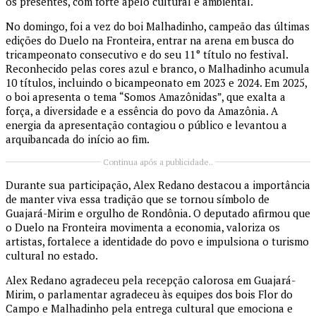
os presentes, com forte apelo cultural e ambiental.
No domingo, foi a vez do boi Malhadinho, campeão das últimas
edições do Duelo na Fronteira, entrar na arena em busca do
tricampeonato consecutivo e do seu 11° título no festival.
Reconhecido pelas cores azul e branco, o Malhadinho acumula
10 títulos, incluindo o bicampeonato em 2023 e 2024. Em 2025,
o boi apresenta o tema “Somos Amazônidas”, que exalta a
força, a diversidade e a essência do povo da Amazônia. A
energia da apresentação contagiou o público e levantou a
arquibancada do início ao fim.
Continua após a publicidade..
Durante sua participação, Alex Redano destacou a importância
de manter viva essa tradição que se tornou símbolo de
Guajará-Mirim e orgulho de Rondônia. O deputado afirmou que
o Duelo na Fronteira movimenta a economia, valoriza os
artistas, fortalece a identidade do povo e impulsiona o turismo
cultural no estado.
Alex Redano agradeceu pela recepção calorosa em Guajará-
Mirim, o parlamentar agradeceu às equipes dos bois Flor do
Campo e Malhadinho pela entrega cultural que emociona e