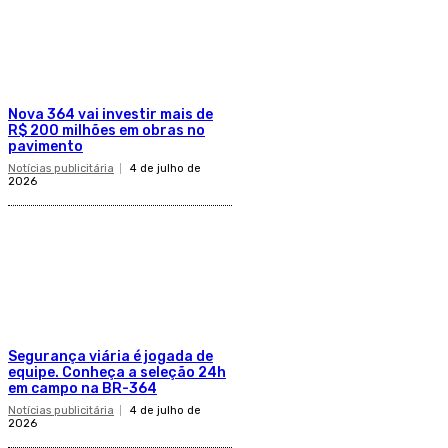
Nova 364 vai investir mais de
R$ 200 milhões em obras no
pavimento
Notícias publicitária
4 de julho de
2026
Segurança viária é jogada de
equipe. Conheça a seleção 24h
em campo na BR-364
Notícias publicitária
4 de julho de
2026