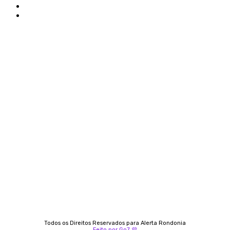
Politica de privacidade
Termos e condições de uso
Siga-nos
Contato
Almi Coelho
69 98406-5272
Fátima Coelho
9 9349-2121
Izabella Coelho
69 99247-4792
Todos os Direitos Reservados para Alerta Rondonia
Feito por Go7 💜