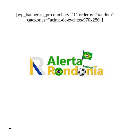
[wp_bannerize_pro numbers="1" orderby="random"
categories="acima-de-eventos-970x250"]
O site Alerta Rondônia é um jornal eletrônico focada em notícias, entretenimento e
cobertura de eventos. Teve a sua operação iniciada em 2007 com o nome de "Em
Ariquemes", sendo um dos pioneiros no jornalismo on-line na cidade de Ariquemes (RO).
Sobre
Edital Alerta Rondônia