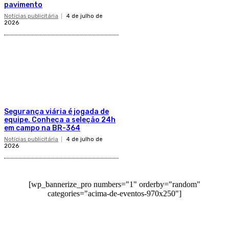
pavimento
Notícias publicitária
4 de julho de
2026
Segurança viária é jogada de
equipe. Conheça a seleção 24h
em campo na BR-364
Notícias publicitária
4 de julho de
2026
[wp_bannerize_pro numbers="1" orderby="random"
categories="acima-de-eventos-970x250"]