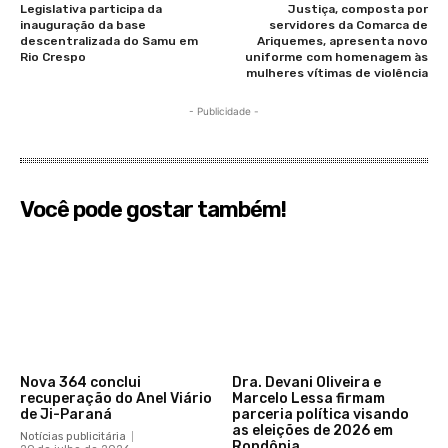
Legislativa participa da
Justiça, composta por
inauguração da base
servidores da Comarca de
descentralizada do Samu em
Ariquemes, apresenta novo
Rio Crespo
uniforme com homenagem às
mulheres vítimas de violência
- Publicidade -
Você pode gostar também!
Nova 364 conclui
Dra. Devani Oliveira e
recuperação do Anel Viário
Marcelo Lessa firmam
de Ji-Paraná
parceria política visando
as eleições de 2026 em
Notícias publicitária
Rondônia