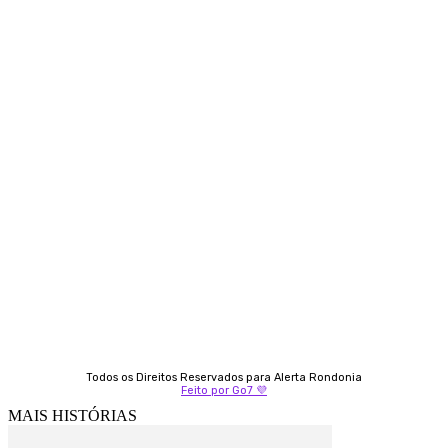
Siga-nos
Contato
Almi Coelho
69 98406-5272
Fátima Coelho
9 9349-2121
Izabella Coelho
69 99247-4792
Todos os Direitos Reservados para Alerta Rondonia
Feito por Go7 💜
MAIS HISTÓRIAS