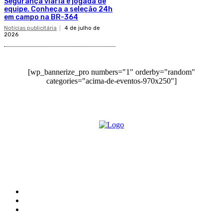
Segurança viária é jogada de
equipe. Conheça a seleção 24h
em campo na BR-364
Notícias publicitária
4 de julho de
2026
[wp_bannerize_pro numbers="1" orderby="random"
categories="acima-de-eventos-970x250"]
O site Alerta Rondônia é um jornal eletrônico focada em notícias, entretenimento e
cobertura de eventos. Teve a sua operação iniciada em 2007 com o nome de "Em
Ariquemes", sendo um dos pioneiros no jornalismo on-line na cidade de Ariquemes (RO).
Sobre
Edital Alerta Rondônia
Politica de privacidade
Termos e condições de uso