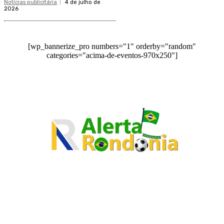
Notícias publicitária
4 de julho de
2026
[wp_bannerize_pro numbers="1" orderby="random"
categories="acima-de-eventos-970x250"]
O site Alerta Rondônia é um jornal eletrônico focada em notícias, entretenimento e
cobertura de eventos. Teve a sua operação iniciada em 2007 com o nome de "Em
Ariquemes", sendo um dos pioneiros no jornalismo on-line na cidade de Ariquemes (RO).