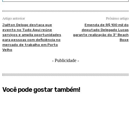
Artigo anterior
Próximo artigo
Jailton Delogo destaca que
Emenda de R$ 100 mil do
evento no Tudo Aqui reúne
deputado Delegado Lucas
serviços e amplia oportunidades
garante realização do 3º Beach
para pessoas com deficiência no
Boxe
mercado de trabalho em Porto
Velho
- Publicidade -
Você pode gostar também!