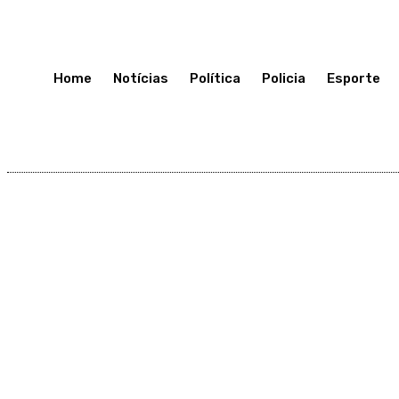
Terça-Feira 7, Julho, 2026
Home
Notícias
Política
Policia
Esporte