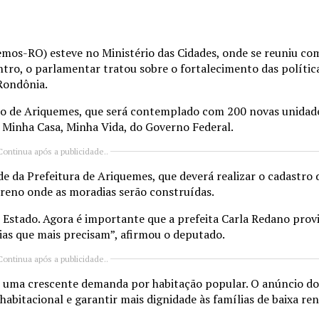
demos-RO) esteve no Ministério das Cidades, onde se reuniu com
tro, o parlamentar tratou sobre o fortalecimento das política
Rondônia.
o de Ariquemes, que será contemplado com 200 novas unidade
 Minha Casa, Minha Vida, do Governo Federal.
Continua após a publicidade..
e da Prefeitura de Ariquemes, que deverá realizar o cadastro 
erreno onde as moradias serão construídas.
Estado. Agora é importante que a prefeita Carla Redano provi
ias que mais precisam”, afirmou o deputado.
Continua após a publicidade..
 uma crescente demanda por habitação popular. O anúncio do
 habitacional e garantir mais dignidade às famílias de baixa ren