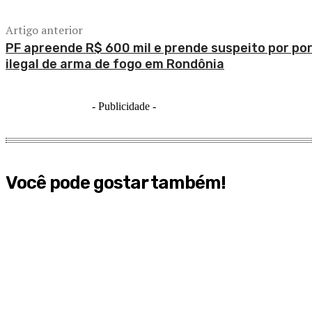
Artigo anterior
PF apreende R$ 600 mil e prende suspeito por po
ilegal de arma de fogo em Rondônia
- Publicidade -
Você pode gostar também!