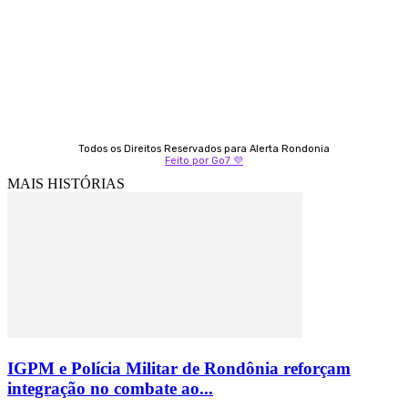
9 9349-2121
Izabella Coelho
69 99247-4792
Todos os Direitos Reservados para Alerta Rondonia
Feito por Go7 💜
MAIS HISTÓRIAS
IGPM e Polícia Militar de Rondônia reforçam
integração no combate ao...