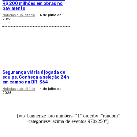
R$ 200 milhões em obras no
pavimento
Notícias publicitária
4 de julho de
2026
Segurança viária é jogada de
equipe. Conheça a seleção 24h
em campo na BR-364
Notícias publicitária
4 de julho de
2026
[wp_bannerize_pro numbers="1" orderby="random"
categories="acima-de-eventos-970x250"]