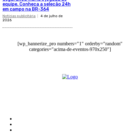
equipe. Conheça a seleção 24h
em campo na BR-364
Notícias publicitária
4 de julho de
2026
[wp_bannerize_pro numbers="1" orderby="random"
categories="acima-de-eventos-970x250"]
O site Alerta Rondônia é um jornal eletrônico focada em notícias, entretenimento e
cobertura de eventos. Teve a sua operação iniciada em 2007 com o nome de "Em
Ariquemes", sendo um dos pioneiros no jornalismo on-line na cidade de Ariquemes (RO).
Sobre
Edital Alerta Rondônia
Politica de privacidade
Termos e condições de uso