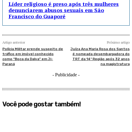
Líder religioso é preso após três mulheres
denunciarem abusos sexuais em São
Francisco do Guaporé
Artigo anterior
Próximo artigo
Polícia Militar prende suspeito de
Juíza Ana Maria Rosa dos Santos
tráfico em imóvel conhecido
é nomeada desembargadora do
como “Boca da Dalva” em Ji-
TRT da 14ª Região após 32 anos
Paraná
na magistratura
- Publicidade -
Você pode gostar também!