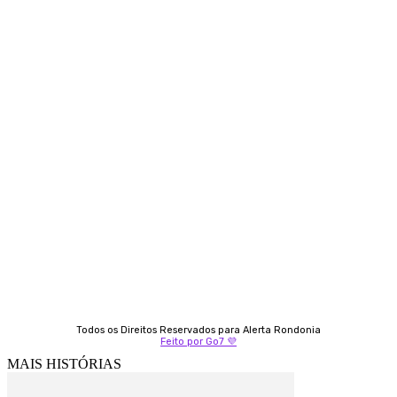
Siga-nos
Contato
Almi Coelho
69 98406-5272
Fátima Coelho
9 9349-2121
Izabella Coelho
69 99247-4792
Todos os Direitos Reservados para Alerta Rondonia
Feito por Go7 💜
MAIS HISTÓRIAS