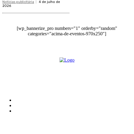
Notícias publicitária
4 de julho de
2026
[wp_bannerize_pro numbers="1" orderby="random"
categories="acima-de-eventos-970x250"]
O site Alerta Rondônia é um jornal eletrônico focada em notícias, entretenimento e
cobertura de eventos. Teve a sua operação iniciada em 2007 com o nome de "Em
Ariquemes", sendo um dos pioneiros no jornalismo on-line na cidade de Ariquemes (RO).
Sobre
Edital Alerta Rondônia
Politica de privacidade
Termos e condições de uso
Siga-nos