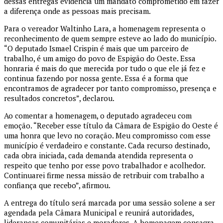
dessas entregas evidencia um mandato comprometido em fazer
a diferença onde as pessoas mais precisam.
Para o vereador Waltinho Lara, a homenagem representa o
reconhecimento de quem sempre esteve ao lado do município.
“O deputado Ismael Crispin é mais que um parceiro de
trabalho, é um amigo do povo de Espigão do Oeste. Essa
honraria é mais do que merecida por tudo o que ele já fez e
continua fazendo por nossa gente. Essa é a forma que
encontramos de agradecer por tanto compromisso, presença e
resultados concretos”, declarou.
Ao comentar a homenagem, o deputado agradeceu com
emoção. “Receber esse título da Câmara de Espigão do Oeste é
uma honra que levo no coração. Meu compromisso com esse
município é verdadeiro e constante. Cada recurso destinado,
cada obra iniciada, cada demanda atendida representa o
respeito que tenho por esse povo trabalhador e acolhedor.
Continuarei firme nessa missão de retribuir com trabalho a
confiança que recebo”, afirmou.
A entrega do título será marcada por uma sessão solene a ser
agendada pela Câmara Municipal e reunirá autoridades,
lideranças comunitárias e moradores. A homenagem consagra