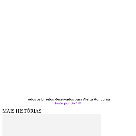
Contato
Almi Coelho
69 98406-5272
Fátima Coelho
9 9349-2121
Izabella Coelho
69 99247-4792
Todos os Direitos Reservados para Alerta Rondonia
Feito por Go7 💜
MAIS HISTÓRIAS