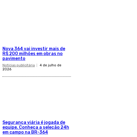
Nova 364 vai investir mais de
R$ 200 milhões em obras no
pavimento
Notícias publicitária
4 de julho de
2026
Segurança viária é jogada de
equipe. Conheça a seleção 24h
em campo na BR-364