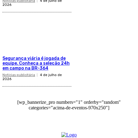
Notícias publicitária
4 de julho de
2026
Segurança viária é jogada de
equipe. Conheça a seleção 24h
em campo na BR-364
Notícias publicitária
4 de julho de
2026
[wp_bannerize_pro numbers="1" orderby="random"
categories="acima-de-eventos-970x250"]