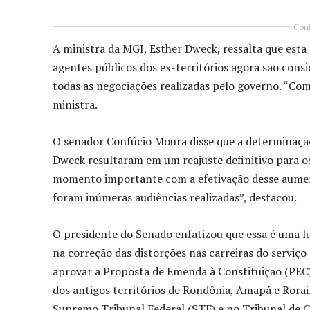
Cont
A ministra da MGI, Esther Dweck, ressalta que esta
agentes públicos dos ex-territórios agora são cons
todas as negociações realizadas pelo governo. “Com 
ministra.
O senador Confúcio Moura disse que a determinação d
Dweck resultaram em um reajuste definitivo para os
momento importante com a efetivação desse aumento
foram inúmeras audiências realizadas”, destacou.
O presidente do Senado enfatizou que essa é uma l
na correção das distorções nas carreiras do serviço 
aprovar a Proposta de Emenda à Constituição (PEC) 
dos antigos territórios de Rondônia, Amapá e Rora
Supremo Tribunal Federal (STF) e no Tribunal de C