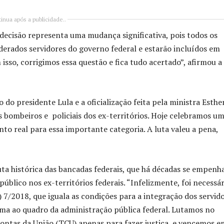
inua após a publicidade..
 decisão representa uma mudança significativa, pois todos os
iderados servidores do governo federal e estarão incluídos em
isso, corrigimos essa questão e fica tudo acertado”, afirmou a
o presidente Lula e a oficialização feita pela ministra Esthe
 bombeiros e policiais dos ex-territórios. Hoje celebramos u
 real para essa importante categoria. A luta valeu a pena,
uta histórica das bancadas federais, que há décadas se empen
público nos ex-territórios federais. “Infelizmente, foi necessár
7/2018, que iguala as condições para a integração dos servid
ima ao quadro da administração pública federal. Lutamos no
ontas da União (TCU) apenas para fazer justiça, e vencemos e