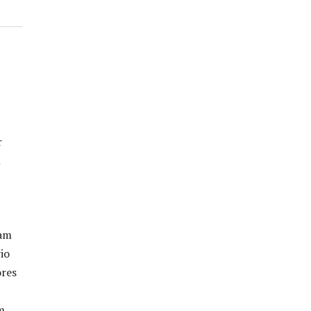
r
m
ham
io
ores
m