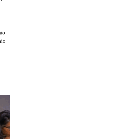
não
nio