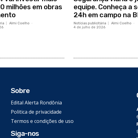
0 milhões em obras
equipe. Conheça a 
mento
24h em campo na 
ria
Almi Coelho
-
Notícias publicitária
Almi Coelho
-
26
4 de julho de 2026
Sobre
Edital Alerta Rondônia
Politica de privacidade
Termos e condições de uso
Siga-nos