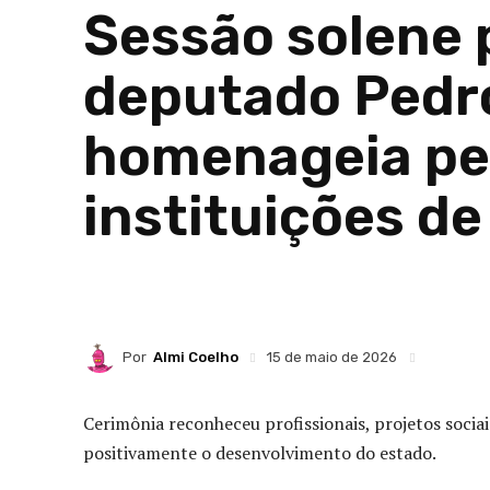
Sessão solene 
deputado Pedr
homenageia pe
instituições d
Por
Almi Coelho
15 de maio de 2026
Cerimônia reconheceu profissionais, projetos socia
positivamente o desenvolvimento do estado.