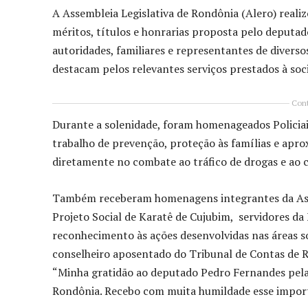
A Assembleia Legislativa de Rondônia (Alero) realiz
méritos, títulos e honrarias proposta pelo deputa
autoridades, familiares e representantes de diverso
destacam pelos relevantes serviços prestados à so
Cont
Durante a solenidade, foram homenageados Policiais
trabalho de prevenção, proteção às famílias e apr
diretamente no combate ao tráfico de drogas e ao 
Também receberam homenagens integrantes da Asso
Projeto Social de Karatê de Cujubim, servidores d
reconhecimento às ações desenvolvidas nas áreas so
conselheiro aposentado do Tribunal de Contas de R
“Minha gratidão ao deputado Pedro Fernandes pela 
Rondônia. Recebo com muita humildade esse import