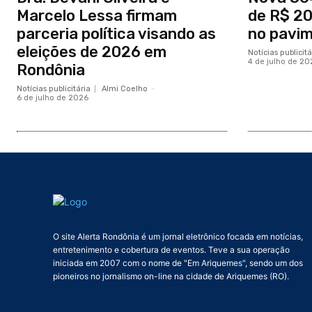
Marcelo Lessa firmam
de R$ 20
parceria política visando as
no pavi
eleições de 2026 em
Notícias publicitá
4 de julho de 20
Rondônia
Notícias publicitária
Almi Coelho
-
6 de julho de 2026
O site Alerta Rondônia é um jornal eletrônico focada em notícias,
entretenimento e cobertura de eventos. Teve a sua operação
iniciada em 2007 com o nome de "Em Ariquemes", sendo um dos
pioneiros no jornalismo on-line na cidade de Ariquemes (RO).