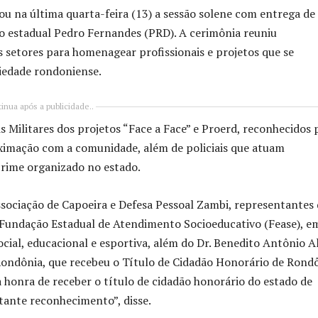
ou na última quarta-feira (13) a sessão solene com entrega de
do estadual Pedro Fernandes (PRD). A cerimônia reuniu
s setores para homenagear profissionais e projetos que se
ciedade rondoniense.
inua após a publicidade..
 Militares dos projetos “Face a Face” e Proerd, reconhecidos 
oximação com a comunidade, além de policiais que atuam
crime organizado no estado.
ciação de Capoeira e Defesa Pessoal Zambi, representantes
a Fundação Estadual de Atendimento Socioeducativo (Fease), e
cial, educacional e esportiva, além do Dr. Benedito Antônio Al
ondônia, que recebeu o Título de Cidadão Honorário de Rondô
honra de receber o título de cidadão honorário do estado de
ante reconhecimento”, disse.