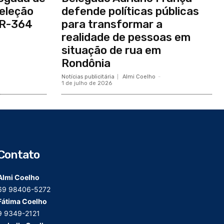
seleção
defende políticas públicas
BR-364
para transformar a
realidade de pessoas em
situação de rua em
Rondônia
Notícias publicitária
Almi Coelho
-
1 de julho de 2026
Contato
Almi Coelho
69 98406-5272
Fátima Coelho
9 9349-2121