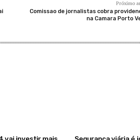
Próximo a
ai
Comissao de jornalistas cobra providen
na Camara Porto V
 vai investir mais
Segurança viária é 