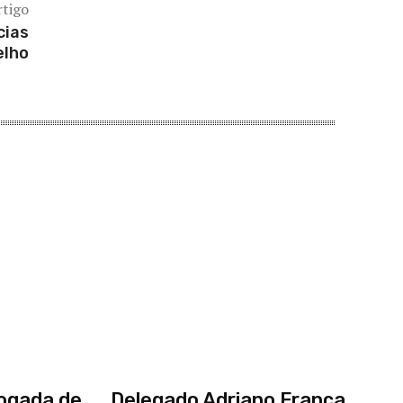
rtigo
cias
elho
jogada de
Delegado Adriano França