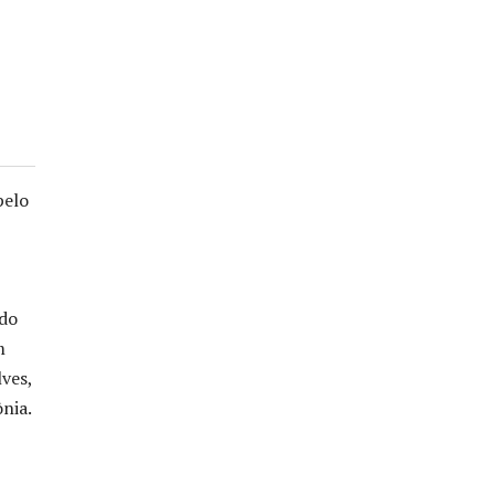
pelo
 do
m
ves,
nia.