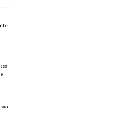
ento
res
 e
usão