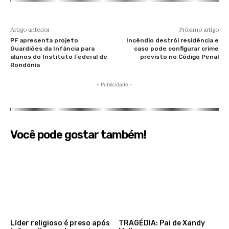
Artigo anterior
Próximo artigo
PF apresenta projeto
Incêndio destrói residência e
Guardiões da Infância para
caso pode configurar crime
alunos do Instituto Federal de
previsto no Código Penal
Rondônia
- Publicidade -
Você pode gostar também!
Líder religioso é preso após
TRAGÉDIA: Pai de Xandy