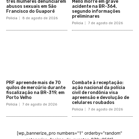
três mulheres denunciarem
Mello morre em grave
abusos sexuais em São
acidente na BR-364,
Francisco do Guaporé
segundo informações
preliminares
Policia
8 de agosto de 2026
Policia
7 de agosto de 2026
PRF apreende mais de 70
Combate à receptação:
quilos de mercúrio durante
ação nacional da polícia
fiscalização na BR-319, em
civil de rondônia visa
Porto Velho
apreensão e devolução de
celulares roubados
Policia
7 de agosto de 2026
Policia
7 de agosto de 2026
[wp_bannerize_pro numbers="1" orderby="random"