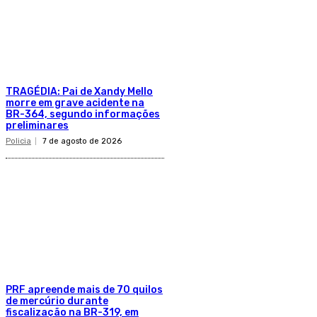
TRAGÉDIA: Pai de Xandy Mello
morre em grave acidente na
BR-364, segundo informações
preliminares
Policia
7 de agosto de 2026
PRF apreende mais de 70 quilos
de mercúrio durante
fiscalização na BR-319, em