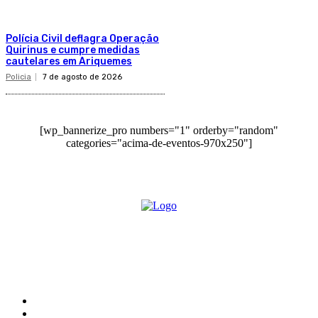
Polícia Civil deflagra Operação
Quirinus e cumpre medidas
cautelares em Ariquemes
Policia
7 de agosto de 2026
[wp_bannerize_pro numbers="1" orderby="random"
categories="acima-de-eventos-970x250"]
O site Alerta Rondônia é um jornal eletrônico focada em notícias, entretenimento e
cobertura de eventos. Teve a sua operação iniciada em 2007 com o nome de "Em
Ariquemes", sendo um dos pioneiros no jornalismo on-line na cidade de Ariquemes (RO).
Sobre
Edital Alerta Rondônia
Politica de privacidade