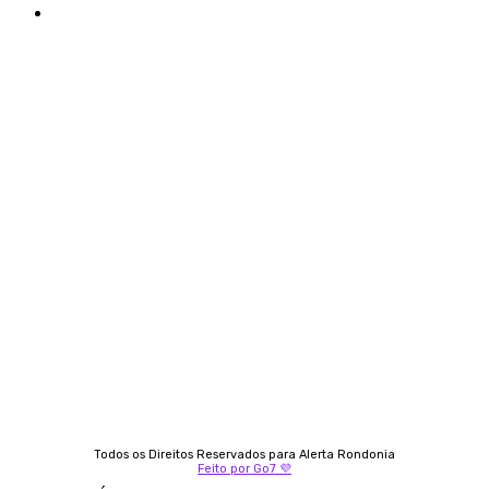
Termos e condições de uso
Siga-nos
Contato
Almi Coelho
69 98406-5272
Fátima Coelho
9 9349-2121
Izabella Coelho
69 99247-4792
Todos os Direitos Reservados para Alerta Rondonia
Feito por Go7 💜