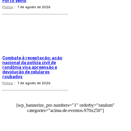
Porto Velho
Policia
7 de agosto de 2026
Combate à receptação: ação
nacional da polícia civil de
rondônia visa apreensão e
devolução de celulares
roubados
Policia
7 de agosto de 2026
[wp_bannerize_pro numbers="1" orderby="random"
categories="acima-de-eventos-970x250"]