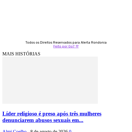
69 99247-4792
Todos os Direitos Reservados para Alerta Rondonia
Feito por Go7 💜
MAIS HISTÓRIAS
Líder religioso é preso após três mulheres
denunciarem abusos sexuais em...
Almi Coelho
-
8 de agosto de 2026
0