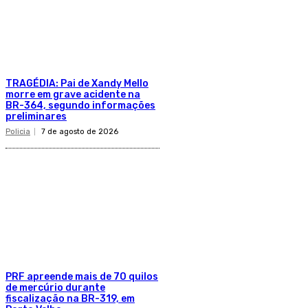
TRAGÉDIA: Pai de Xandy Mello
morre em grave acidente na
BR-364, segundo informações
preliminares
Policia
7 de agosto de 2026
PRF apreende mais de 70 quilos
de mercúrio durante
fiscalização na BR-319, em