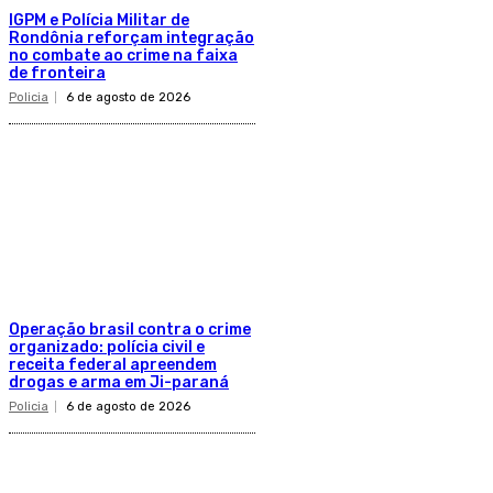
IGPM e Polícia Militar de
Rondônia reforçam integração
no combate ao crime na faixa
de fronteira
Policia
6 de agosto de 2026
Operação brasil contra o crime
organizado: polícia civil e
receita federal apreendem
drogas e arma em Ji-paraná
Policia
6 de agosto de 2026