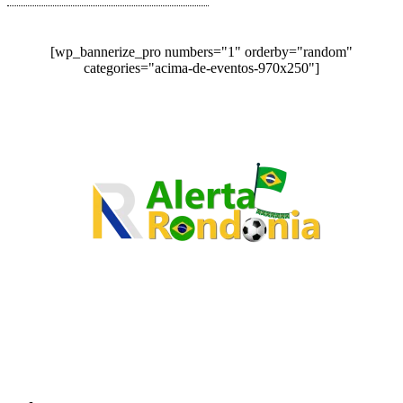
[wp_bannerize_pro numbers="1" orderby="random"
categories="acima-de-eventos-970x250"]
O site Alerta Rondônia é um jornal eletrônico focada em notícias, entretenimento e
cobertura de eventos. Teve a sua operação iniciada em 2007 com o nome de "Em
Ariquemes", sendo um dos pioneiros no jornalismo on-line na cidade de Ariquemes (RO).
Sobre