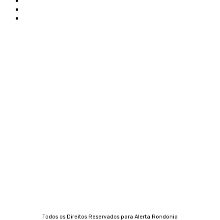
Edital Alerta Rondônia
Politica de privacidade
Termos e condições de uso
Siga-nos
Contato
Almi Coelho
69 98406-5272
Fátima Coelho
9 9349-2121
Izabella Coelho
69 99247-4792
Todos os Direitos Reservados para Alerta Rondonia