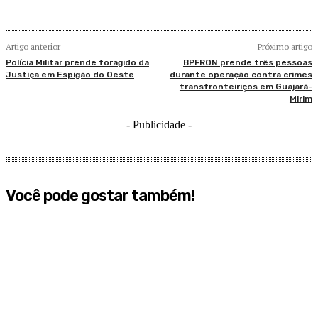
Artigo anterior
Próximo artigo
Polícia Militar prende foragido da
BPFRON prende três pessoas
Justiça em Espigão do Oeste
durante operação contra crimes
transfronteiriços em Guajará-
Mirim
- Publicidade -
Você pode gostar também!