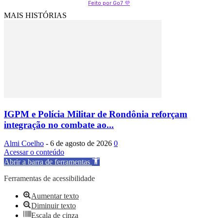
Feito por Go7 💜
MAIS HISTÓRIAS
IGPM e Polícia Militar de Rondônia reforçam
integração no combate ao...
Almi Coelho
-
6 de agosto de 2026
0
Acessar o conteúdo
Abrir a barra de ferramentas
Ferramentas de acessibilidade
Aumentar texto
Diminuir texto
Escala de cinza