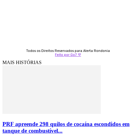
9 9349-2121
Izabella Coelho
69 99247-4792
Todos os Direitos Reservados para Alerta Rondonia
Feito por Go7 💜
MAIS HISTÓRIAS
PRF apreende 298 quilos de cocaína escondidos em
tanque de combustível...