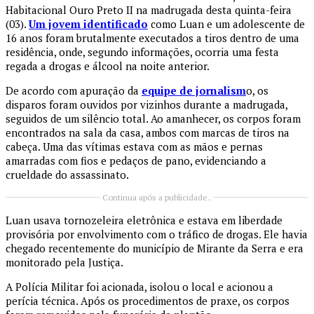
Habitacional Ouro Preto II na madrugada desta quinta-feira
(03).
Um jovem identificado
como Luan e um adolescente de
16 anos foram brutalmente executados a tiros dentro de uma
residência, onde, segundo informações, ocorria uma festa
regada a drogas e álcool na noite anterior.
De acordo com apuração da
equipe de jornalism
o, os
disparos foram ouvidos por vizinhos durante a madrugada,
seguidos de um silêncio total. Ao amanhecer, os corpos foram
encontrados na sala da casa, ambos com marcas de tiros na
cabeça. Uma das vítimas estava com as mãos e pernas
amarradas com fios e pedaços de pano, evidenciando a
crueldade do assassinato.
Continua após a publicidade..
Luan usava tornozeleira eletrônica e estava em liberdade
provisória por envolvimento com o tráfico de drogas. Ele havia
chegado recentemente do município de Mirante da Serra e era
monitorado pela Justiça.
A Polícia Militar foi acionada, isolou o local e acionou a
perícia técnica. Após os procedimentos de praxe, os corpos