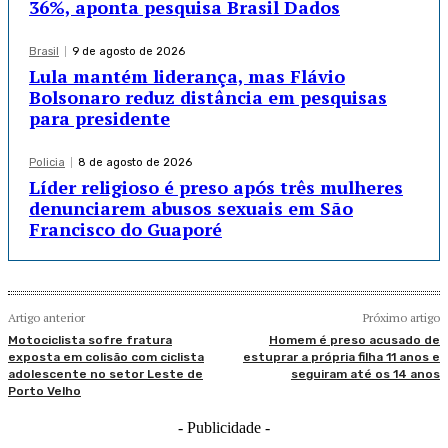
36%, aponta pesquisa Brasil Dados
Brasil
9 de agosto de 2026
Lula mantém liderança, mas Flávio
Bolsonaro reduz distância em pesquisas
para presidente
Policia
8 de agosto de 2026
Líder religioso é preso após três mulheres
denunciarem abusos sexuais em São
Francisco do Guaporé
Artigo anterior
Próximo artigo
Motociclista sofre fratura
Homem é preso acusado de
exposta em colisão com ciclista
estuprar a própria filha 11 anos e
adolescente no setor Leste de
seguiram até os 14 anos
Porto Velho
- Publicidade -