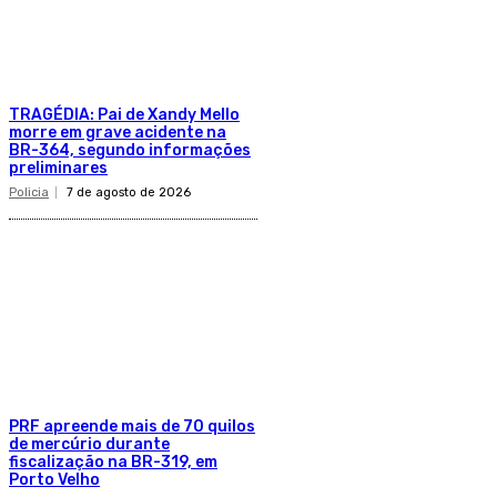
TRAGÉDIA: Pai de Xandy Mello
morre em grave acidente na
BR-364, segundo informações
preliminares
Policia
7 de agosto de 2026
PRF apreende mais de 70 quilos
de mercúrio durante
fiscalização na BR-319, em
Porto Velho