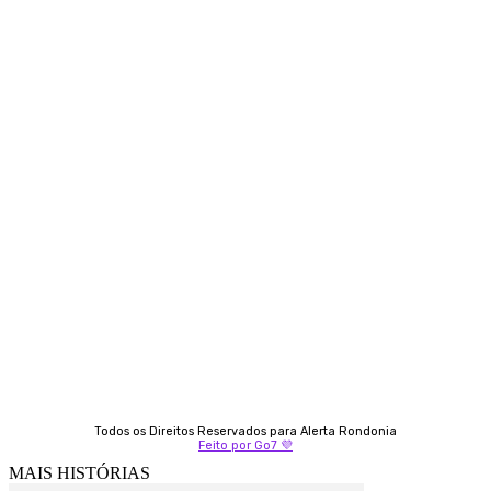
Siga-nos
Contato
Almi Coelho
69 98406-5272
Fátima Coelho
9 9349-2121
Izabella Coelho
69 99247-4792
Todos os Direitos Reservados para Alerta Rondonia
Feito por Go7 💜
MAIS HISTÓRIAS