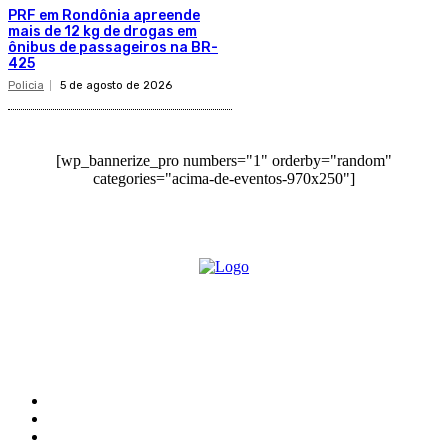
PRF em Rondônia apreende
mais de 12 kg de drogas em
ônibus de passageiros na BR-
425
Policia
5 de agosto de 2026
[wp_bannerize_pro numbers="1" orderby="random"
categories="acima-de-eventos-970x250"]
O site Alerta Rondônia é um jornal eletrônico focada em notícias, entretenimento e
cobertura de eventos. Teve a sua operação iniciada em 2007 com o nome de "Em
Ariquemes", sendo um dos pioneiros no jornalismo on-line na cidade de Ariquemes (RO).
Sobre
Edital Alerta Rondônia
Politica de privacidade
Termos e condições de uso