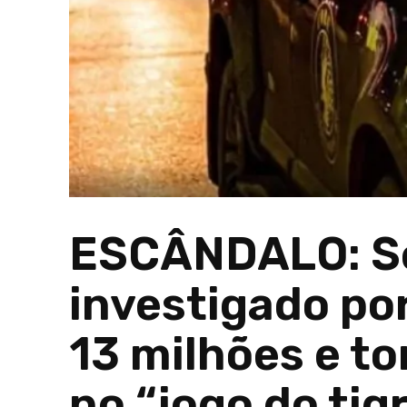
ESCÂNDALO: Se
investigado po
13 milhões e to
no “jogo do tig