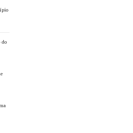
ípio
o do
de
rma