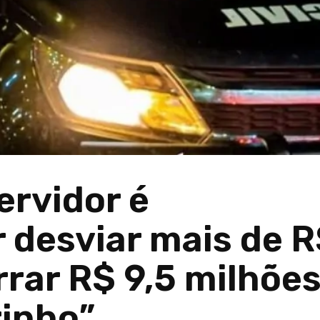
rvidor é
r desviar mais de 
rrar R$ 9,5 milhõe
rinho”