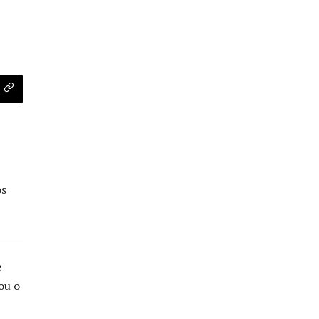
os
e
ou o