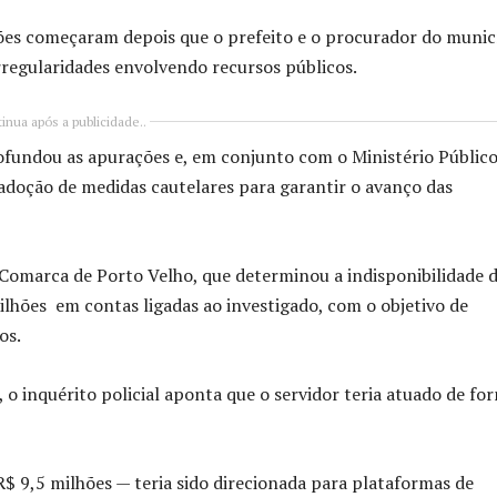
ções começaram depois que o prefeito e o procurador do munic
rregularidades envolvendo recursos públicos.
inua após a publicidade..
aprofundou as apurações e, em conjunto com o
Ministério Públic
 a adoção de medidas cautelares para garantir o avanço das
a Comarca de
Porto Velho
, que determinou a indisponibilidade 
lhões em contas ligadas ao investigado, com o objetivo de
os.
 inquérito policial aponta que o servidor teria atuado de fo
 R$ 9,5 milhões — teria sido direcionada para plataformas de