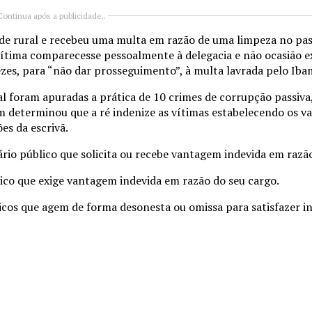
Continua após a publicidade..
ade rural e recebeu uma multa em razão de uma limpeza no pa
a vítima comparecesse pessoalmente à delegacia e não ocasião e
zes, para “não dar prosseguimento”, à multa lavrada pelo Iba
l foram apuradas a prática de 10 crimes de corrupção passiva,
determinou que a ré indenize as vítimas estabelecendo os val
s da escrivã.
rio público que solicita ou recebe vantagem indevida em razão
ico que exige vantagem indevida em razão do seu cargo.
cos que agem de forma desonesta ou omissa para satisfazer in