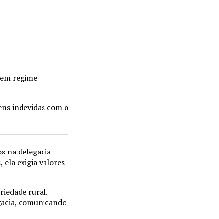
o em regime
gens indevidas com o
os na delegacia
 ela exigia valores
riedade rural.
egacia, comunicando