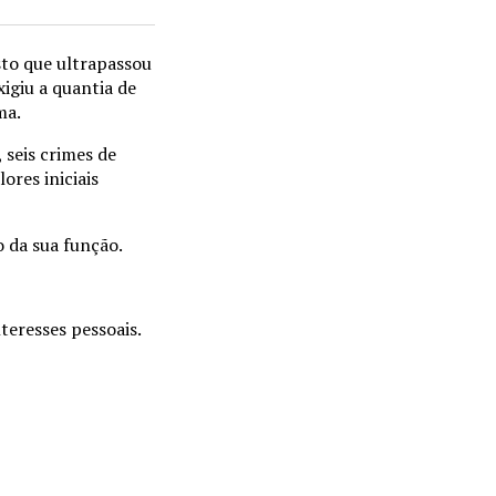
sto que ultrapassou
xigiu a quantia de
ma.
 seis crimes de
ores iniciais
 da sua função.
teresses pessoais.