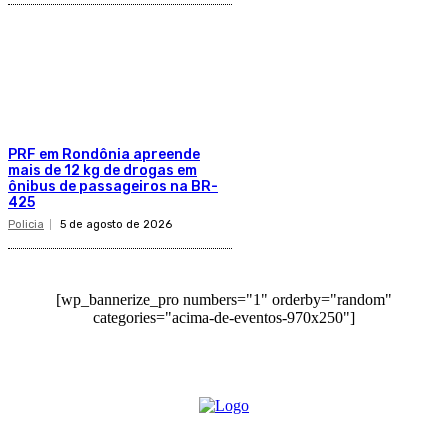
PRF em Rondônia apreende
mais de 12 kg de drogas em
ônibus de passageiros na BR-
425
Policia
5 de agosto de 2026
[wp_bannerize_pro numbers="1" orderby="random"
categories="acima-de-eventos-970x250"]
O site Alerta Rondônia é um jornal eletrônico focada em notícias, entretenimento e