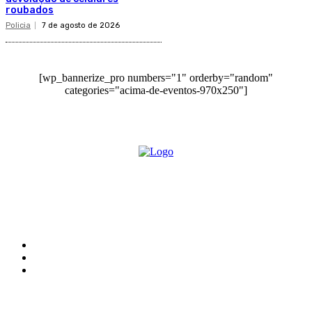
roubados
Policia
7 de agosto de 2026
[wp_bannerize_pro numbers="1" orderby="random"
categories="acima-de-eventos-970x250"]
O site Alerta Rondônia é um jornal eletrônico focada em notícias, entretenimento e
cobertura de eventos. Teve a sua operação iniciada em 2007 com o nome de "Em
Ariquemes", sendo um dos pioneiros no jornalismo on-line na cidade de Ariquemes (RO).
Sobre
Edital Alerta Rondônia
Politica de privacidade
Termos e condições de uso
Siga-nos