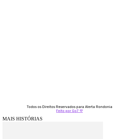
Contato
Almi Coelho
69 98406-5272
Fátima Coelho
9 9349-2121
Izabella Coelho
69 99247-4792
Todos os Direitos Reservados para Alerta Rondonia
Feito por Go7 💜
MAIS HISTÓRIAS