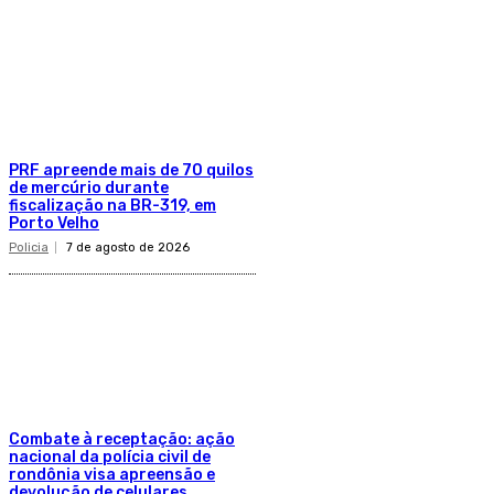
PRF apreende mais de 70 quilos
de mercúrio durante
fiscalização na BR-319, em
Porto Velho
Policia
7 de agosto de 2026
Combate à receptação: ação
nacional da polícia civil de
rondônia visa apreensão e
devolução de celulares