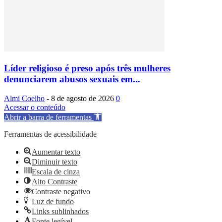
Líder religioso é preso após três mulheres
denunciarem abusos sexuais em...
Almi Coelho
-
8 de agosto de 2026
0
Acessar o conteúdo
Abrir a barra de ferramentas
Ferramentas de acessibilidade
Aumentar texto
Diminuir texto
Escala de cinza
Alto Contraste
Contraste negativo
Luz de fundo
Links sublinhados
Fonte legível