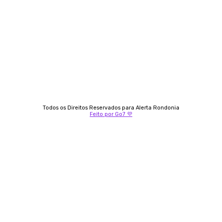
Almi Coelho
69 98406-5272
Fátima Coelho
9 9349-2121
Izabella Coelho
69 99247-4792
Todos os Direitos Reservados para Alerta Rondonia
Feito por Go7 💜