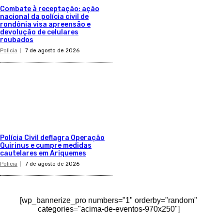
Combate à receptação: ação
nacional da polícia civil de
rondônia visa apreensão e
devolução de celulares
roubados
Policia
7 de agosto de 2026
Polícia Civil deflagra Operação
Quirinus e cumpre medidas
cautelares em Ariquemes
Policia
7 de agosto de 2026
[wp_bannerize_pro numbers="1" orderby="random"
categories="acima-de-eventos-970x250"]