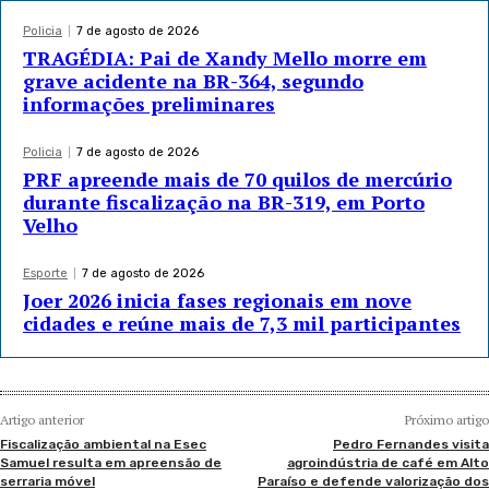
Policia
7 de agosto de 2026
TRAGÉDIA: Pai de Xandy Mello morre em
grave acidente na BR-364, segundo
informações preliminares
Policia
7 de agosto de 2026
PRF apreende mais de 70 quilos de mercúrio
durante fiscalização na BR-319, em Porto
Velho
Esporte
7 de agosto de 2026
Joer 2026 inicia fases regionais em nove
cidades e reúne mais de 7,3 mil participantes
Artigo anterior
Próximo artigo
Fiscalização ambiental na Esec
Pedro Fernandes visita
Samuel resulta em apreensão de
agroindústria de café em Alto
serraria móvel
Paraíso e defende valorização dos