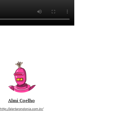
Almi Coelho
http://alertarondonia.com.br/