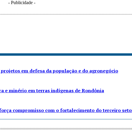
- Publicidade -
 projetos em defesa da população e do agronegócio
ra e minério em terras indígenas de Rondônia
eforça compromisso com o fortalecimento do terceiro seto