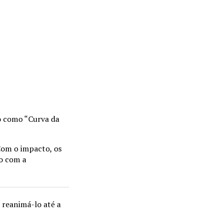
do como “Curva da
Com o impacto, os
o com a
 reanimá-lo até a