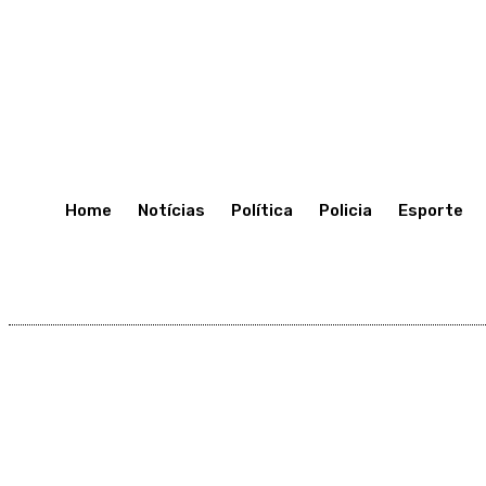
C
34.5
Porto Velho
Terça-Feira 7, Julho, 2026
Home
Notícias
Política
Policia
Esporte