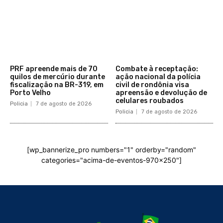
PRF apreende mais de 70
Combate à receptação:
quilos de mercúrio durante
ação nacional da polícia
fiscalização na BR-319, em
civil de rondônia visa
Porto Velho
apreensão e devolução de
celulares roubados
Policia
7 de agosto de 2026
Policia
7 de agosto de 2026
[wp_bannerize_pro numbers="1" orderby="random"
categories="acima-de-eventos-970x250"]