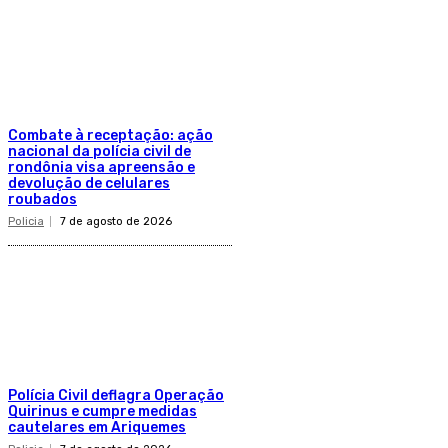
Combate à receptação: ação
nacional da polícia civil de
rondônia visa apreensão e
devolução de celulares
roubados
Policia
7 de agosto de 2026
Polícia Civil deflagra Operação
Quirinus e cumpre medidas
cautelares em Ariquemes