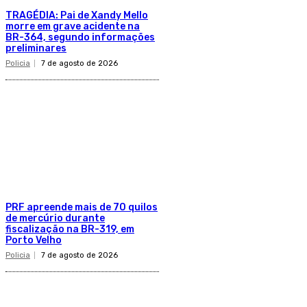
TRAGÉDIA: Pai de Xandy Mello
morre em grave acidente na
BR-364, segundo informações
preliminares
Policia
7 de agosto de 2026
PRF apreende mais de 70 quilos
de mercúrio durante
fiscalização na BR-319, em
Porto Velho
Policia
7 de agosto de 2026