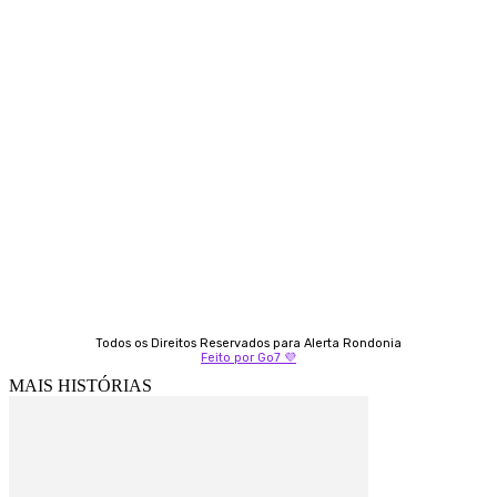
Contato
Almi Coelho
69 98406-5272
Fátima Coelho
9 9349-2121
Izabella Coelho
69 99247-4792
Todos os Direitos Reservados para Alerta Rondonia
Feito por Go7 💜
MAIS HISTÓRIAS