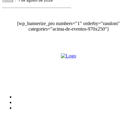
Policia
7 de agosto de 2026
[wp_bannerize_pro numbers="1" orderby="random"
categories="acima-de-eventos-970x250"]
O site Alerta Rondônia é um jornal eletrônico focada em notícias, entretenimento e
cobertura de eventos. Teve a sua operação iniciada em 2007 com o nome de "Em
Ariquemes", sendo um dos pioneiros no jornalismo on-line na cidade de Ariquemes (RO).
Sobre
Edital Alerta Rondônia
Politica de privacidade
Termos e condições de uso
Siga-nos