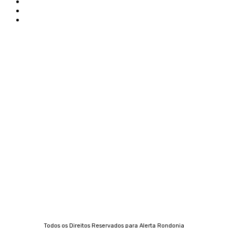
Edital Alerta Rondônia
Politica de privacidade
Termos e condições de uso
Siga-nos
Contato
Almi Coelho
69 98406-5272
Fátima Coelho
9 9349-2121
Izabella Coelho
69 99247-4792
Todos os Direitos Reservados para Alerta Rondonia