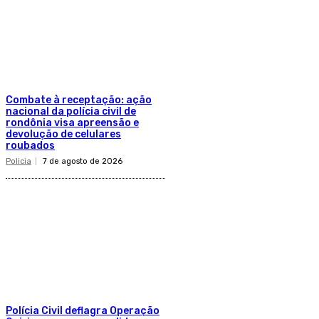
Combate à receptação: ação
nacional da polícia civil de
rondônia visa apreensão e
devolução de celulares
roubados
Policia
7 de agosto de 2026
Polícia Civil deflagra Operação