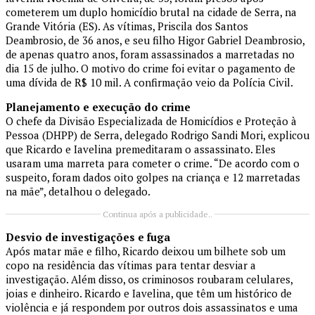
cometerem um duplo homicídio brutal na cidade de Serra, na
Grande Vitória (ES). As vítimas, Priscila dos Santos
Deambrosio, de 36 anos, e seu filho Higor Gabriel Deambrosio,
de apenas quatro anos, foram assassinados a marretadas no
dia 15 de julho. O motivo do crime foi evitar o pagamento de
uma dívida de R$ 10 mil. A confirmação veio da Polícia Civil.
Planejamento e execução do crime
O chefe da Divisão Especializada de Homicídios e Proteção à
Pessoa (DHPP) de Serra, delegado Rodrigo Sandi Mori, explicou
que Ricardo e Iavelina premeditaram o assassinato. Eles
usaram uma marreta para cometer o crime. “De acordo com o
suspeito, foram dados oito golpes na criança e 12 marretadas
na mãe”, detalhou o delegado.
Continua após a publicidade..
Desvio de investigações e fuga
Após matar mãe e filho, Ricardo deixou um bilhete sob um
copo na residência das vítimas para tentar desviar a
investigação. Além disso, os criminosos roubaram celulares,
joias e dinheiro. Ricardo e Iavelina, que têm um histórico de
violência e já respondem por outros dois assassinatos e uma