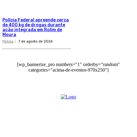
Polícia Federal apreende cerca
de 400 kg de drogas durante
ação integrada em Rolim de
Moura
Policia
7 de agosto de 2026
[wp_bannerize_pro numbers="1" orderby="random"
categories="acima-de-eventos-970x250"]
O site Alerta Rondônia é um jornal eletrônico focada em notícias, entretenimento e
cobertura de eventos. Teve a sua operação iniciada em 2007 com o nome de "Em
Ariquemes", sendo um dos pioneiros no jornalismo on-line na cidade de Ariquemes (RO).
Sobre