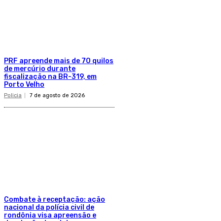
PRF apreende mais de 70 quilos
de mercúrio durante
fiscalização na BR-319, em
Porto Velho
Policia
7 de agosto de 2026
Combate à receptação: ação
nacional da polícia civil de
rondônia visa apreensão e