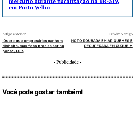
mercúrio durante fiscalização na BR-319,
em Porto Velho
Artigo anterior
Próximo artigo
‘Quero que empresários ganhem
MOTO ROUBADA EM ARIQUEMES É
dinheiro, mas foco precisa ser no
RECUPERADA EM CUJUBIM
pobre’, Lula
- Publicidade -
Você pode gostar também!