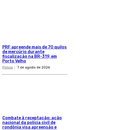
PRF apreende mais de 70 quilos
de mercúrio durante
fiscalização na BR-319, em
Porto Velho
Policia
7 de agosto de 2026
Combate à receptação: ação
nacional da polícia civil de
rondônia visa apreensão e