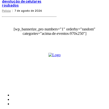
devolução de celulares
roubados
Policia
7 de agosto de 2026
[wp_bannerize_pro numbers="1" orderby="random"
categories="acima-de-eventos-970x250"]
O site Alerta Rondônia é um jornal eletrônico focada em notícias,
entretenimento e cobertura de eventos. Teve a sua operação iniciada em
2007 com o nome de "Em Ariquemes", sendo um dos pioneiros no
jornalismo on-line na cidade de Ariquemes (RO).
Sobre
Edital Alerta Rondônia
Politica de privacidade
Termos e condições de uso