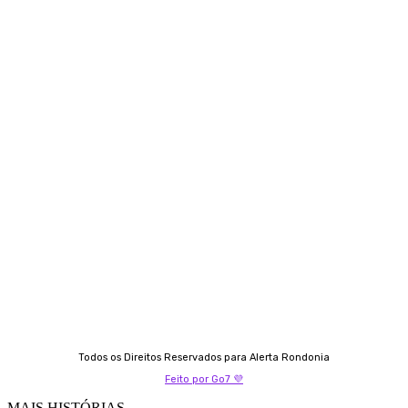
Siga-nos
Contato
Almi Coelho
69 98406-5272
Fátima Coelho
9 9349-2121
Izabella Coelho
69 99247-4792
Todos os Direitos Reservados para Alerta Rondonia
Feito por Go7 💜
MAIS HISTÓRIAS