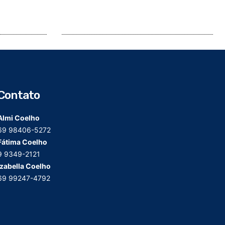
Contato
Almi Coelho
69 98406-5272
Fátima Coelho
9 9349-2121
Izabella Coelho
69 99247-4792