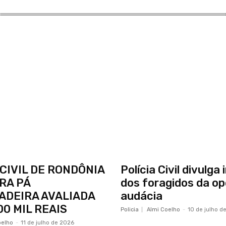
 CIVIL DE RONDÔNIA
Polícia Civil divulg
RA PÁ
dos foragidos da o
ADEIRA AVALIADA
audácia
00 MIL REAIS
Policia
Almi Coelho
-
10 de julho d
oelho
-
11 de julho de 2026