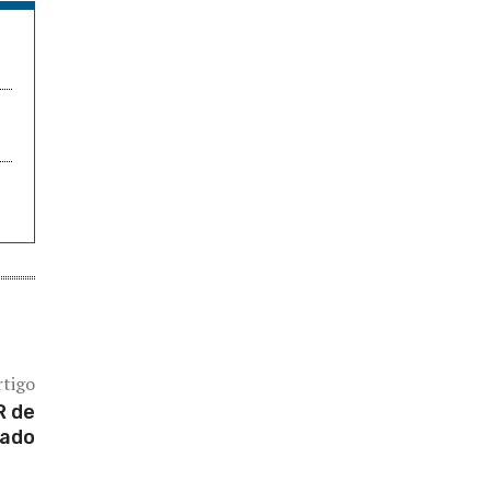
rtigo
R de
ado