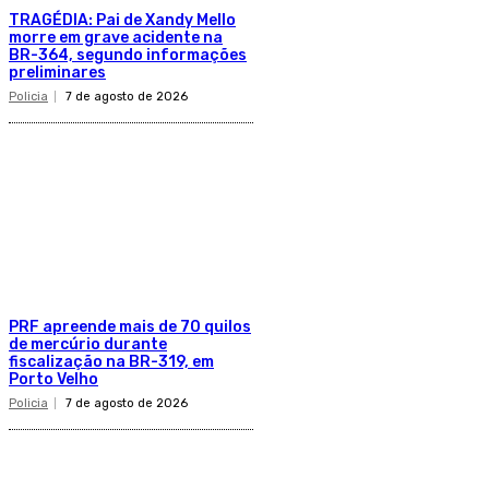
TRAGÉDIA: Pai de Xandy Mello
morre em grave acidente na
BR-364, segundo informações
preliminares
Policia
7 de agosto de 2026
PRF apreende mais de 70 quilos
de mercúrio durante
fiscalização na BR-319, em
Porto Velho
Policia
7 de agosto de 2026