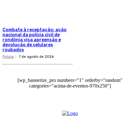
Combate à receptação: ação
nacional da polícia civil de
rondônia visa apreensão e
devolução de celulares
roubados
Policia
7 de agosto de 2026
[wp_bannerize_pro numbers="1" orderby="random"
categories="acima-de-eventos-970x250"]
O site Alerta Rondônia é um jornal eletrônico focada em notícias, entretenimento e
cobertura de eventos. Teve a sua operação iniciada em 2007 com o nome de "Em
Ariquemes", sendo um dos pioneiros no jornalismo on-line na cidade de Ariquemes (RO).