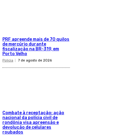
PRF apreende mais de 70 quilos
de mercúrio durante
fiscalização na BR-319, em
Porto Velho
Policia
7 de agosto de 2026
Combate à receptação: ação
nacional da polícia civil de
rondônia visa apreensão e
devolução de celulares
roubados