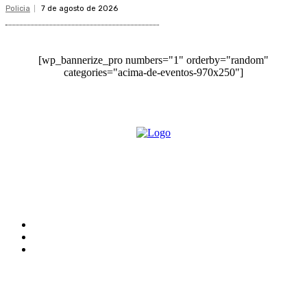
Policia
7 de agosto de 2026
[wp_bannerize_pro numbers="1" orderby="random"
categories="acima-de-eventos-970x250"]
O site Alerta Rondônia é um jornal eletrônico focada em notícias, entretenimento e
cobertura de eventos. Teve a sua operação iniciada em 2007 com o nome de "Em
Ariquemes", sendo um dos pioneiros no jornalismo on-line na cidade de Ariquemes (RO).
Sobre
Edital Alerta Rondônia
Politica de privacidade
Termos e condições de uso
Siga-nos