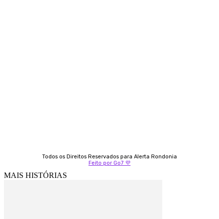
Contato
Almi Coelho
69 98406-5272
Fátima Coelho
9 9349-2121
Izabella Coelho
69 99247-4792
Todos os Direitos Reservados para Alerta Rondonia
Feito por Go7 💜
MAIS HISTÓRIAS