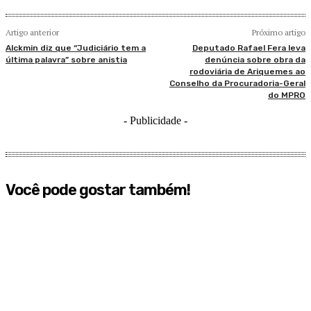
Artigo anterior
Próximo artigo
Alckmin diz que “Judiciário tem a
Deputado Rafael Fera leva
última palavra” sobre anistia
denúncia sobre obra da
rodoviária de Ariquemes ao
Conselho da Procuradoria-Geral
do MPRO
- Publicidade -
Você pode gostar também!