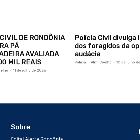
 CIVIL DE RONDÔNIA
Polícia Civil divulg
RA PÁ
dos foragidos da o
ADEIRA AVALIADA
audácia
00 MIL REAIS
Policia
Almi Coelho
-
10 de julho d
oelho
-
11 de julho de 2026
Sobre
Edital Alerta Rondônia