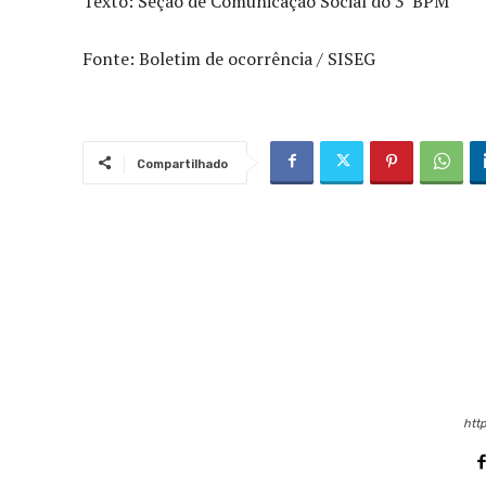
Texto: Seção de Comunicação Social do 3°BPM
Fonte: Boletim de ocorrência / SISEG
Compartilhado
http