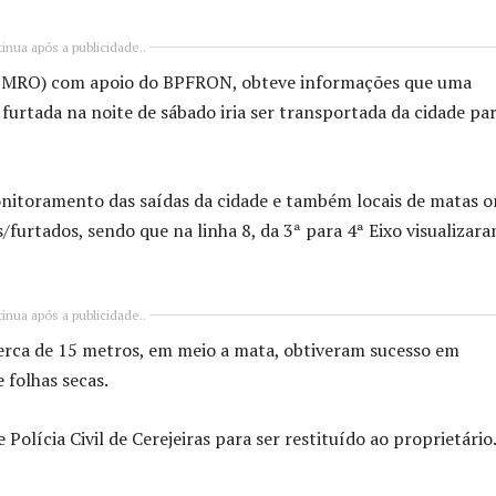
inua após a publicidade..
 (PMRO) com apoio do BPFRON, obteve informações que uma
furtada na noite de sábado iria ser transportada da cidade pa
onitoramento das saídas da cidade e também locais de matas 
urtados, sendo que na linha 8, da 3ª para 4ª Eixo visualizar
inua após a publicidade..
cerca de 15 metros, em meio a mata, obtiveram sucesso em
 folhas secas.
Polícia Civil de Cerejeiras para ser restituído ao proprietário