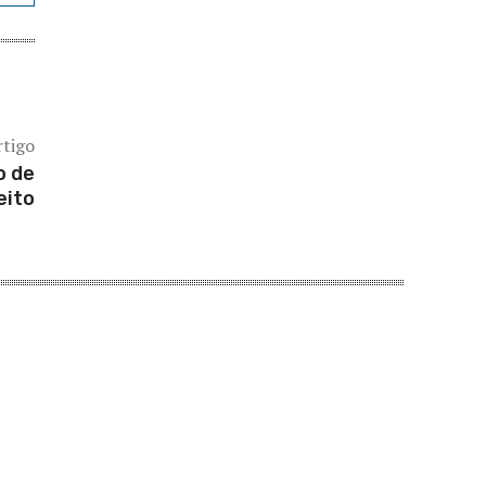
rtigo
o de
eito