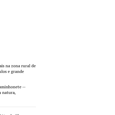
is na zona rural de
ulos e grande
 caminhonete —
n natura,