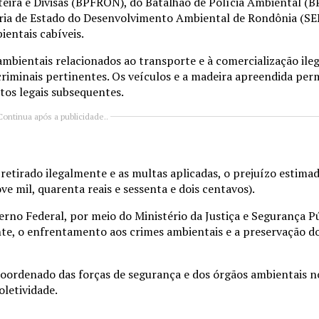
eira e Divisas (BPFRON), do Batalhão de Polícia Ambiental (BP
ria de Estado do Desenvolvimento Ambiental de Rondônia
(SE
ientais cabíveis.
mbientais relacionados ao transporte e à comercialização ileg
criminais pertinentes. Os veículos e a madeira apreendida pe
os legais subsequentes.
Continua após a publicidade..
etirado ilegalmente e as multas aplicadas, o prejuízo estima
e mil, quarenta reais e sessenta e dois centavos).
verno Federal, por meio do
Ministério da Justiça e Segurança P
te, o enfrentamento aos crimes ambientais e a preservação d
coordenado das forças de segurança e dos órgãos ambientais 
oletividade.