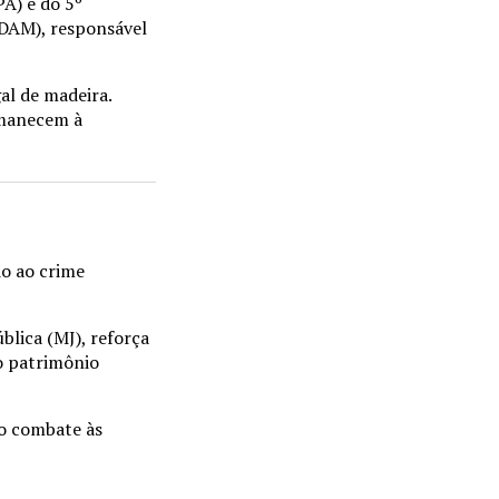
A) e do 5º
DAM), responsável
al de madeira.
rmanecem à
do ao crime
ública
(MJ), reforça
o patrimônio
no combate às