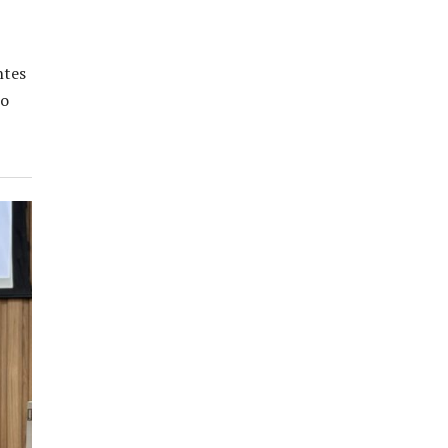
ntes
to