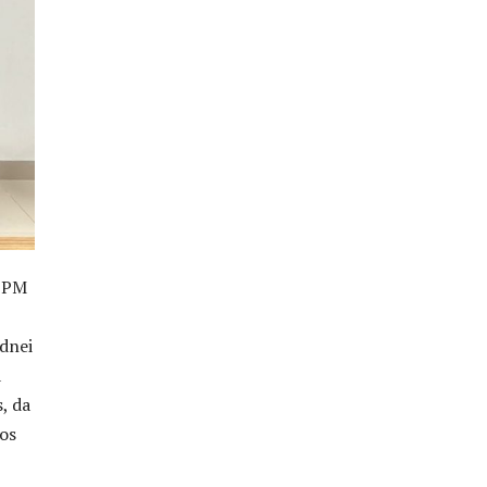
l PM
dnei
a
, da
ros