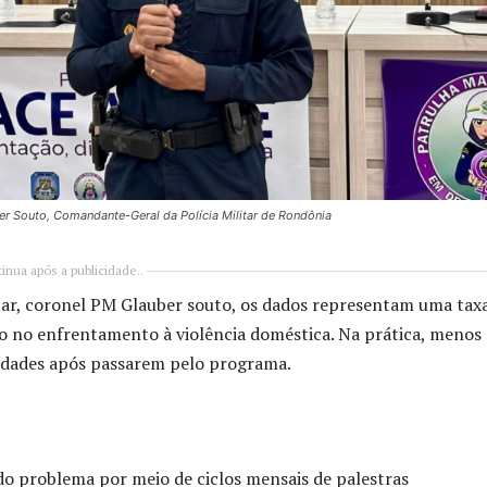
r Souto, Comandante-Geral da Polícia Militar de Rondônia
inua após a publicidade..
tar, coronel PM Glauber souto, os dados representam uma tax
io no enfrentamento à violência doméstica. Na prática, menos
ridades após passarem pelo programa.
do problema por meio de ciclos mensais de palestras