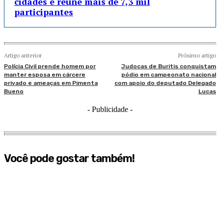
cidades e reúne mais de 7,3 mil
participantes
Artigo anterior
Próximo artigo
Polícia Civil prende homem por
Judocas de Buritis conquistam
manter esposa em cárcere
pódio em campeonato nacional
privado e ameaças em Pimenta
com apoio do deputado Delegado
Bueno
Lucas
- Publicidade -
Você pode gostar também!