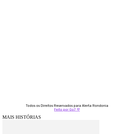
Contato
Almi Coelho
69 98406-5272
Fátima Coelho
9 9349-2121
Izabella Coelho
69 99247-4792
Todos os Direitos Reservados para Alerta Rondonia
Feito por Go7 💜
MAIS HISTÓRIAS