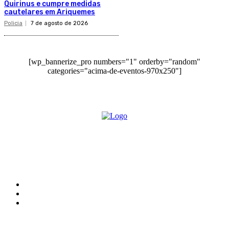
Quirinus e cumpre medidas
cautelares em Ariquemes
Policia
7 de agosto de 2026
[wp_bannerize_pro numbers="1" orderby="random"
categories="acima-de-eventos-970x250"]
O site Alerta Rondônia é um jornal eletrônico focada em notícias, entretenimento e
cobertura de eventos. Teve a sua operação iniciada em 2007 com o nome de "Em
Ariquemes", sendo um dos pioneiros no jornalismo on-line na cidade de Ariquemes (RO).
Sobre
Edital Alerta Rondônia
Politica de privacidade
Termos e condições de uso
Siga-nos