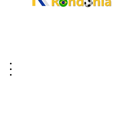
O site Alerta Rondônia é um jornal eletrônico focada em notícias, entretenimento e
cobertura de eventos. Teve a sua operação iniciada em 2007 com o nome de "Em
Ariquemes", sendo um dos pioneiros no jornalismo on-line na cidade de Ariquemes (RO).
Sobre
Edital Alerta Rondônia
Politica de privacidade
Termos e condições de uso
Siga-nos
Contato
Almi Coelho