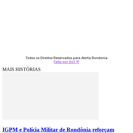
69 98406-5272
Fátima Coelho
9 9349-2121
Izabella Coelho
69 99247-4792
Todos os Direitos Reservados para Alerta Rondonia
Feito por Go7 💜
MAIS HISTÓRIAS
IGPM e Polícia Militar de Rondônia reforçam