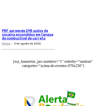
PRF apreende 298 quilos de
cocaína escondidos em tanque
de combustível de carreta
Policia
5 de agosto de 2026
[wp_bannerize_pro numbers="1" orderby="random"
categories="acima-de-eventos-970x250"]