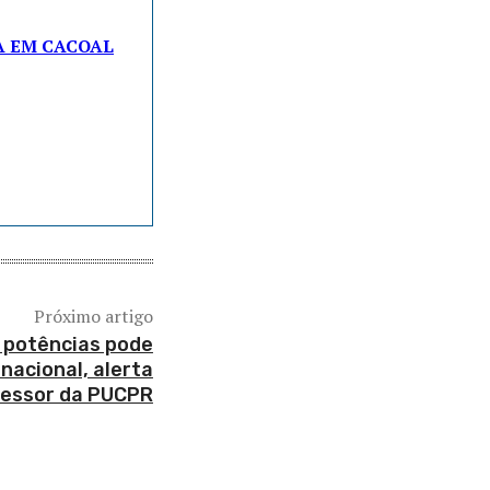
A EM CACOAL
Próximo artigo
s potências pode
rnacional, alerta
fessor da PUCPR