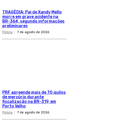
TRAGÉDIA: Pai de Xandy Mello
morre em grave acidente na
BR-364, segundo informações
preliminares
Policia
7 de agosto de 2026
PRF apreende mais de 70 quilos
de mercúrio durante
fiscalização na BR-319, em
Porto Velho
Policia
7 de agosto de 2026