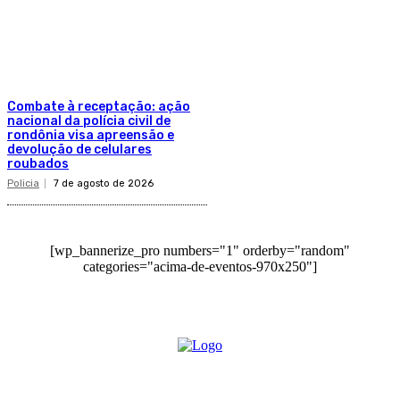
Combate à receptação: ação
nacional da polícia civil de
rondônia visa apreensão e
devolução de celulares
roubados
Policia
7 de agosto de 2026
[wp_bannerize_pro numbers="1" orderby="random"
categories="acima-de-eventos-970x250"]
O site Alerta Rondônia é um jornal eletrônico focada em notícias, entretenimento e
cobertura de eventos. Teve a sua operação iniciada em 2007 com o nome de "Em