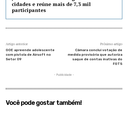
cidades e reúne mais de 7,3 mil
participantes
Artigo anterior
Próximo artigo
GOE apreende adolescente
Câmara conclui votação de
com pistola de Airsoft no
medida provisória que autoriza
Setor 09
saque de contas inativas do
FGTS
- Publicidade -
Você pode gostar também!