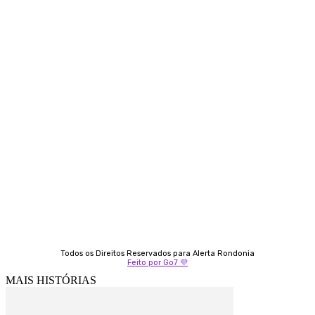
Contato
Almi Coelho
69 98406-5272
Fátima Coelho
9 9349-2121
Izabella Coelho
69 99247-4792
Todos os Direitos Reservados para Alerta Rondonia
Feito por Go7 💜
MAIS HISTÓRIAS