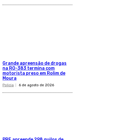
Grande apreensão de drogas
na RO-383 termina com
motorista preso em Rolim de
Moura
Policia
6 de agosto de 2026
PRF apreende 298 quilos de