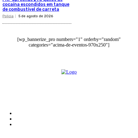
cocaína escondidos em tanque
de combustível de carreta
Policia
5 de agosto de 2026
[wp_bannerize_pro numbers="1" orderby="random"
categories="acima-de-eventos-970x250"]
O site Alerta Rondônia é um jornal eletrônico focada em notícias, entretenimento e
cobertura de eventos. Teve a sua operação iniciada em 2007 com o nome de "Em
Ariquemes", sendo um dos pioneiros no jornalismo on-line na cidade de Ariquemes (RO).
Sobre
Edital Alerta Rondônia
Politica de privacidade
Termos e condições de uso
Siga-nos